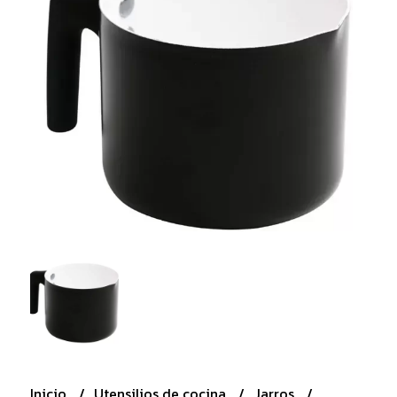
Inicio
Utensilios de cocina
Jarros