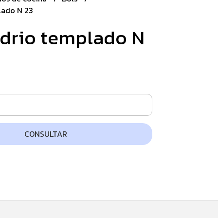
lado N 23
idrio templado N
CONSULTAR