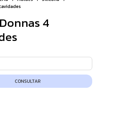
cavidades
Donnas 4
des
CONSULTAR